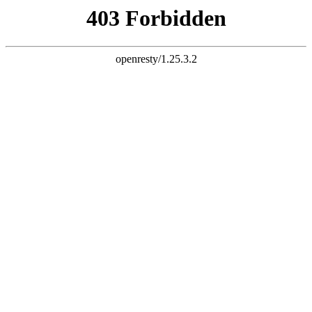
首页
关于我们
关于我们
董事长致辞
热线：
0757-83938787
邮箱：fszunxianhang@163.com
在线留言
新闻资讯
公司动态
行业资讯
热线：
0757-83938787
邮箱：fszunxianhang@163.com
在线留言